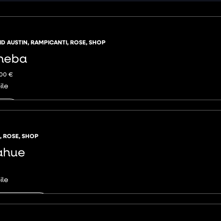
ID AUSTIN
,
RAMPICANTI
,
ROSE
,
SHOP
heba
,00
€
ile
NGI
,
ROSE
,
SHOP
ahue
ile
AGGIUNGI