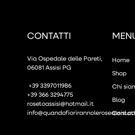
CONTATTI
MEN
Via Ospedale delle Pareti,
Home
06081 Assisi PG
Shop
+39 3397011986
Chi sia
+39 366 3294775
Blog
rosetoassisi@hotmail.it
info@quandofiorirannoleroseassisi.c
Contatt