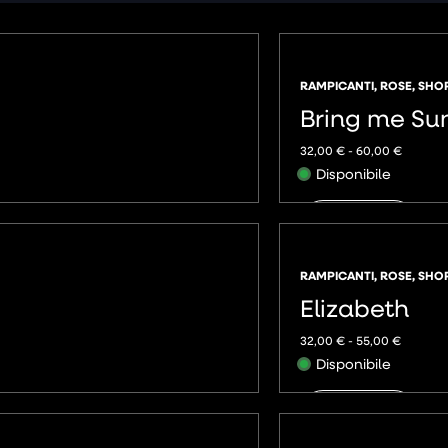
RAMPICANTI
,
ROSE
,
SHO
Bring me Su
32,00
€
-
60,00
€
Disponibile
AGGIUNGI
RAMPICANTI
,
ROSE
,
SHO
Elizabeth
32,00
€
-
55,00
€
Disponibile
AGGIUNGI