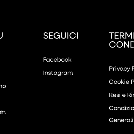
U
SEGUICI
TERMI
COND
Facebook
Privacy 
Instagram
Cookie P
mo
Resi e R
Condizio
om
i
Generali