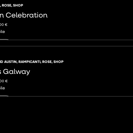
,
ROSE
,
SHOP
n Celebration
,00
€
ile
NGI
ID AUSTIN
,
RAMPICANTI
,
ROSE
,
SHOP
 Galway
,00
€
ile
NGI