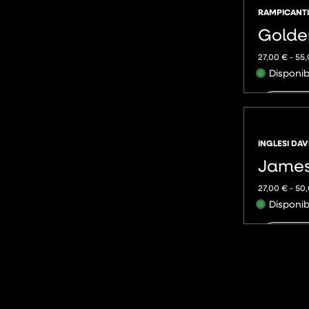
RAMPICANTI
Golde
27,00
€
-
55
Disponib
AGGIU
INGLESI DAV
James
27,00
€
-
50
Disponib
AGGIU