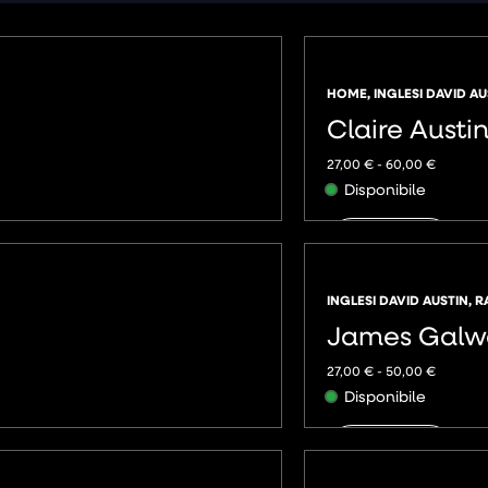
HOME
,
INGLESI DAVID AU
Claire Austi
27,00
€
-
60,00
€
Disponibile
AGGIUNGI
INGLESI DAVID AUSTIN
,
R
James Galw
27,00
€
-
50,00
€
Disponibile
AGGIUNGI