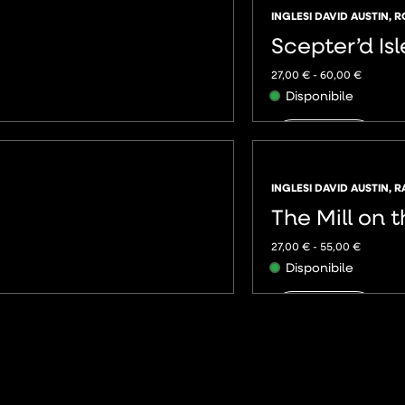
INGLESI DAVID AUSTIN
,
R
Scepter’d Isl
27,00
€
-
60,00
€
Disponibile
AGGIUNGI
INGLESI DAVID AUSTIN
,
R
The Mill on t
27,00
€
-
55,00
€
Disponibile
AGGIUNGI