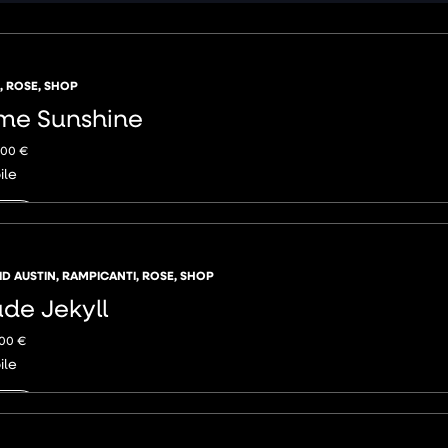
,
ROSE
,
SHOP
 me Sunshine
,00
€
ile
NGI
ID AUSTIN
,
RAMPICANTI
,
ROSE
,
SHOP
de Jekyll
,00
€
ile
NGI