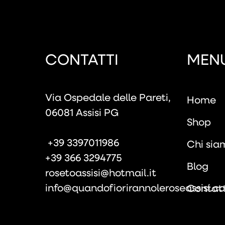
CONTATTI
MEN
Via Ospedale delle Pareti,
Home
06081 Assisi PG
Shop
+39 3397011986
Chi sia
+39 366 3294775
Blog
rosetoassisi@hotmail.it
info@quandofiorirannoleroseassisi.c
Contatt