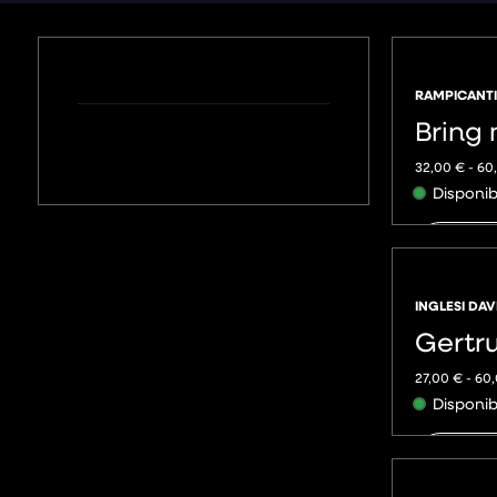
RAMPICANTI
Bring
32,00
€
-
60
Disponib
AGGIU
INGLESI DAV
Gertru
27,00
€
-
60
Disponib
AGGIU