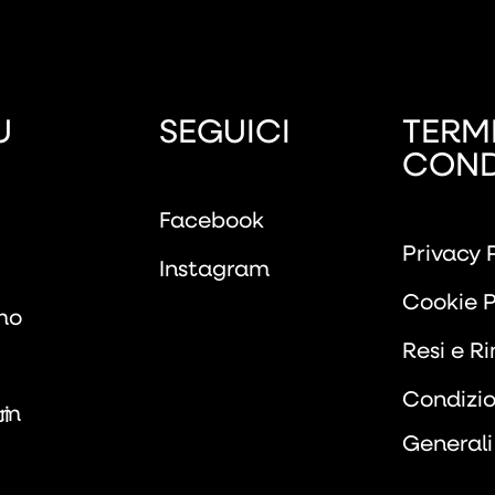
U
SEGUICI
TERMI
COND
Facebook
Privacy 
Instagram
Cookie P
mo
Resi e R
Condizio
om
i
Generali