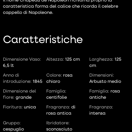
caratteristica forma del calice che ricorda il celebre
cappello di Napoleone.
Caratteristiche
Dimensione Vaso:
Altezza:
125 cm
Larghezza:
125
6,5 lt
cm
Anno di
Colore:
rosa
Dimensioni:
introduzione:
1845
chiaro
Arbusto medio
Dimensione del
Famiglia:
Famiglia:
rosa
fiore:
grande
centifolie
antiche
Fioritura:
unica
Fragranza:
di
Fragranza:
rosa antica
intensa
Gruppo:
Ibridatore:
cespuglio
sconosciuto