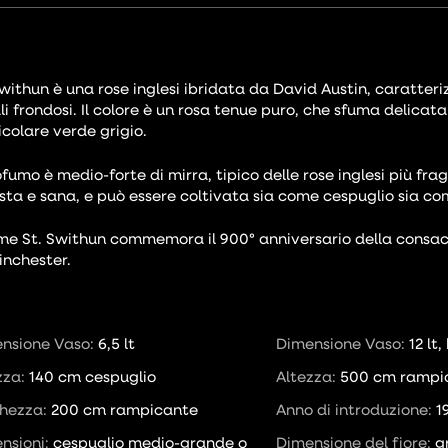
Swithun è una rose inglesi ibridata da David Austin, caratter
li frondosi. Il colore è un rosa tenue puro, che sfuma delicata
icolare verde grigio.
rofumo è medio-forte di mirra, tipico delle rose inglesi più f
sta e sana, e può essere coltivata sia come cespuglio sia 
ome St. Swithun commemora il 900° anniversario della consac
inchester.
nsione Vaso:
6,5 lt
Dimensione Vaso:
12 lt
zza:
140 cm cespuglio
Altezza:
500 cm rampi
hezza:
200 cm rampicante
Anno di introduzione:
1
nsioni:
cespuglio medio-grande o
Dimensione del fiore:
g