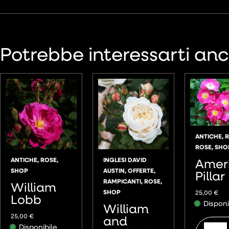
Potrebbe interessarti an
ANTICHE
,
ROSE
,
SHO
Amer
ANTICHE
,
ROSE
,
INGLESI DAVID
SHOP
AUSTIN
,
OFFERTE
,
Pillar
RAMPICANTI
,
ROSE
,
William
SHOP
25,00
€
Lobb
Disponi
William
25,00
€
and
Disponibile