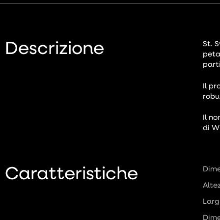
Descrizione
St. 
peta
part
Il p
robu
Il n
di W
Caratteristiche
Dime
Alte
Larg
Dime