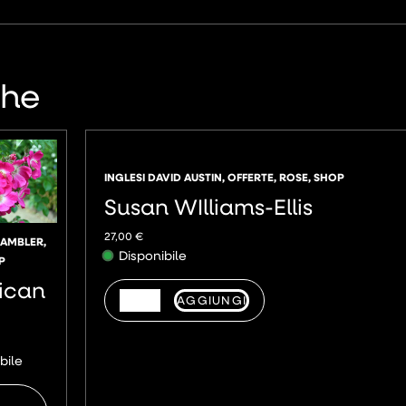
che
INGLESI DAVID AUSTIN
,
OFFERTE
,
ROSE
,
SHOP
Susan WIlliams-Ellis
27,00
€
RAMBLER
,
Disponibile
P
ican
AGGIUNGI
bile