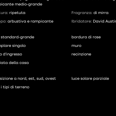
icante medio-grande
itura:
ripetuta
Fragranza:
di mirra
ppo:
arbustiva e rampicante
Ibridatore:
David Austi
 standard-grande
bordura di rose
plare singolo
muro
a d'ingresso
recinzione
iata della casa
sizione a nord, est, sud, ovest
luce solare parziale
 i tipi di terreno