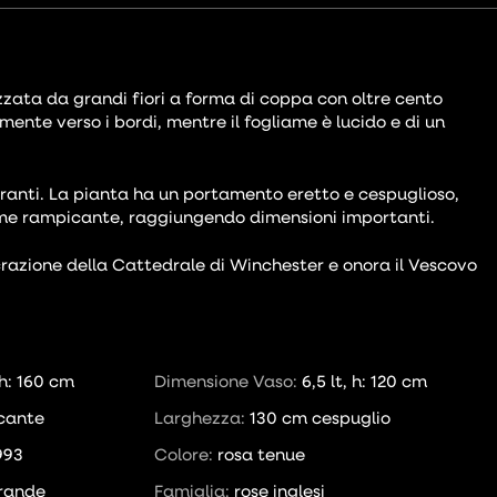
izzata da grandi fiori a forma di coppa con oltre cento
mente verso i bordi, mentre il fogliame è lucido e di un
ragranti. La pianta ha un portamento eretto e cespuglioso,
come rampicante, raggiungendo dimensioni importanti.
razione della Cattedrale di Winchester e onora il Vescovo
, h: 160 cm
Dimensione Vaso:
6,5 lt, h: 120 cm
cante
Larghezza:
130 cm cespuglio
993
Colore:
rosa tenue
rande
Famiglia:
rose inglesi