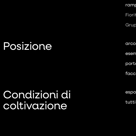
ramp
Fior
Gru
Posizione
arco
esem
port
facc
Condizioni di
espo
coltivazione
tutti