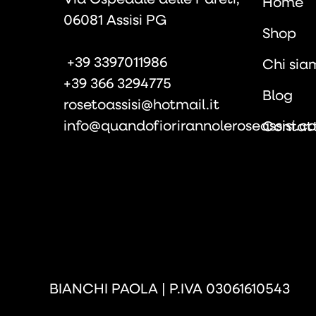
Home
06081 Assisi PG
Shop
+39 3397011986
Chi sia
+39 366 3294775
Blog
rosetoassisi@hotmail.it
info@quandofiorirannoleroseassisi.c
Contatt
BIANCHI PAOLA | P.IVA 03061610543