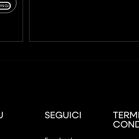
UNGI
U
SEGUICI
TERMI
COND