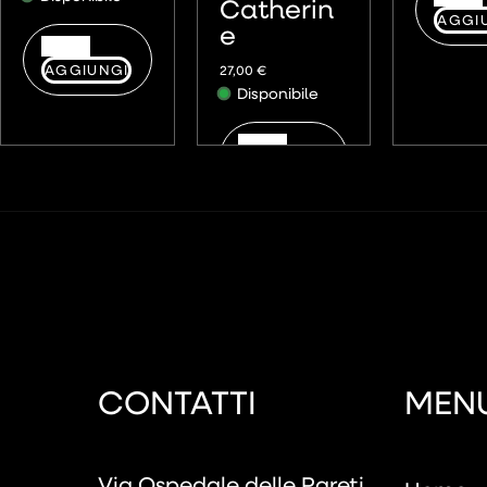
Catherin
AGGI
e
AGGIUNGI
27,00
€
Disponibile
AGGIUNGI
CONTATTI
MEN
Via Ospedale delle Pareti,