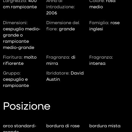
Larghezza:
400
Anno di
Colore:
rosa
cm rampicante
introduzione:
medio
2006
Dimensioni:
Dimensione del
Famiglia:
rose
cespuglio medio-
fiore:
grande
inglesi
grande o
rampicante
medio-grande
Fioritura:
molto
Fragranza:
di
Fragranza:
rifiorente
mirra
intensa
Gruppo:
Ibridatore:
David
cespuglio e
Austin
rampicante
Posizione
arco standard-
bordura di rose
bordura mista
grande