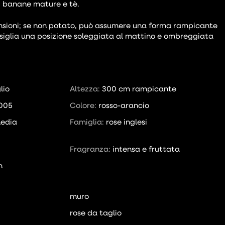
o, banane mature e tè.
nsioni; se non potato, può assumere una forma rampicante
nsiglia una posizione soleggiata al mattino e ombreggiata
lio
Altezza:
300 cm rampicante
005
Colore:
rosso-arancio
edia
Famiglia:
rose inglesi
Fragranza:
intensa e fruttata
n
muro
rose da taglio