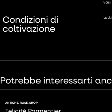
vasi
Condizioni di
tutti
coltivazione
Potrebbe interessarti an
ANTICHE
,
ROSE
,
SHOP
Felicitè Parmentier