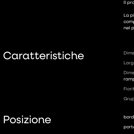
Il p
La p
comp
nel 
Caratteristiche
Dime
Larg
Dime
ramp
Fior
Gru
Posizione
bord
port