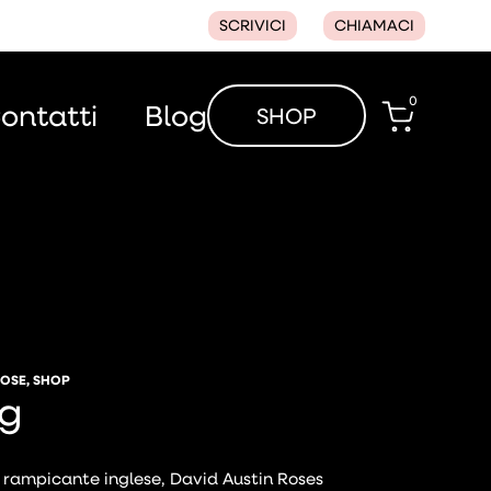
SCRIVICI
CHIAMACI
0
ontatti
Blog
SHOP
OSE
,
SHOP
g
 rampicante inglese, David Austin Roses