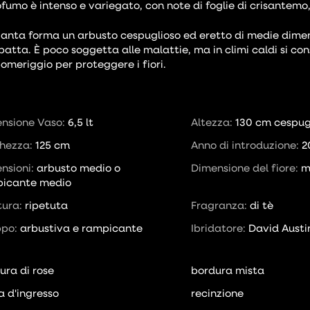
rofumo è intenso e variegato, con note di foglie di crisantem
ianta forma un arbusto cespuglioso ed eretto di medie dime
atta. È poco soggetta alle malattie, ma in climi caldi si co
pomeriggio per proteggere i fiori.
nsione Vaso:
6,5 lt
Altezza:
130 cm cespug
hezza:
125 cm
Anno di introduzione:
2
nsioni:
arbusto medio o
Dimensione del fiore:
m
icante medio
itura:
ripetuta
Fragranza:
di tè
ppo:
arbustiva e rampicante
Ibridatore:
David Austi
ura di rose
bordura mista
a d'ingresso
recinzione