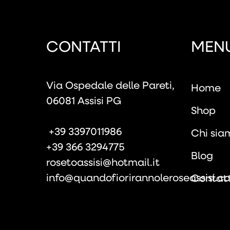
CONTATTI
MEN
Via Ospedale delle Pareti,
Home
06081 Assisi PG
Shop
+39 3397011986
Chi sia
+39 366 3294775
Blog
rosetoassisi@hotmail.it
info@quandofiorirannoleroseassisi.c
Contatt