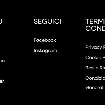
U
SEGUICI
TERMI
COND
Facebook
Privacy 
Instagram
Cookie P
mo
Resi e R
Condizio
om
i
Generali