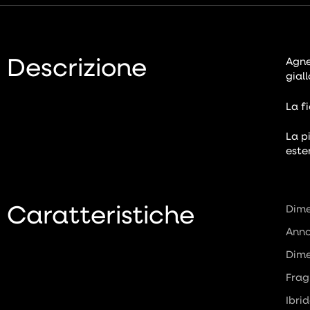
Descrizione
Agne
gial
La f
La p
este
Caratteristiche
Dime
Anno
Dime
Frag
Ibri