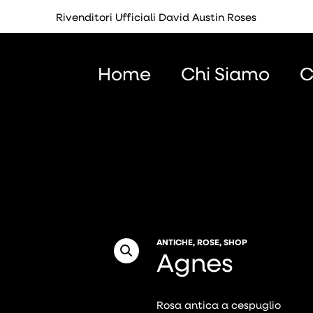
Rivenditori Ufficiali David Austin Roses
Home
Chi Siamo
C
ANTICHE
,
ROSE
,
SHOP
Agnes
Rosa antica a cespuglio