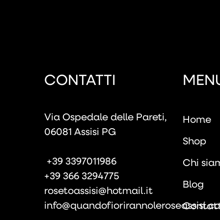
CONTATTI
MEN
Via Ospedale delle Pareti,
Home
06081 Assisi PG
Shop
+39 3397011986
Chi sia
+39 366 3294775
Blog
rosetoassisi@hotmail.it
info@quandofiorirannoleroseassisi.c
Contatt