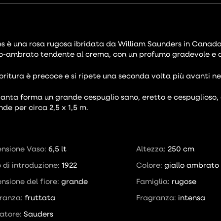
s è una rosa rugosa ibridata da William Saunders in Canada nel 
lo-ambrato tendente al crema, con un profumo gradevole e d
ioritura è precoce e si ripete una seconda volta più avanti ne
ianta forma un grande cespuglio sano, eretto e cespuglioso, co
nde per circa 2,5 x 1,5 m.
nsione Vaso:
6,5 lt
Altezza:
250 cm
 di introduzione:
1922
Colore:
giallo ambrato
nsione del fiore:
grande
Famiglia:
rugose
ranza:
fruttata
Fragranza:
intensa
datore:
Sauders