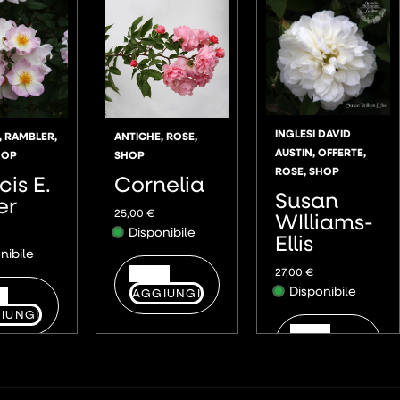
INGLESI DAVID
,
RAMBLER
,
ANTICHE
,
ROSE
,
AUSTIN
,
OFFERTE
,
HOP
SHOP
ROSE
,
SHOP
cis E.
Cornelia
Susan
er
25,00
€
WIlliams-
Disponibile
Ellis
nibile
27,00
€
Disponibile
AGGIUNGI
IUNGI
AGGIUNGI