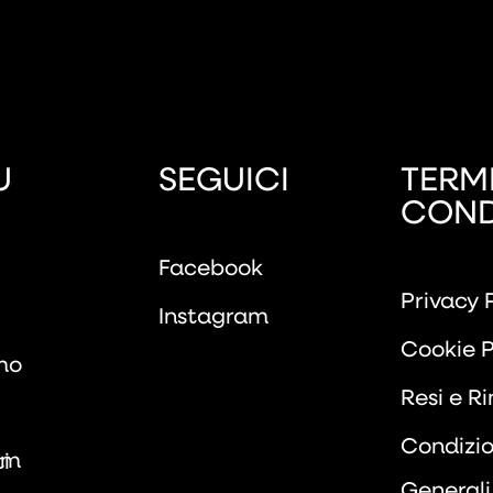
U
SEGUICI
TERMI
COND
Facebook
Privacy 
Instagram
Cookie P
mo
Resi e R
Condizio
om
i
Generali