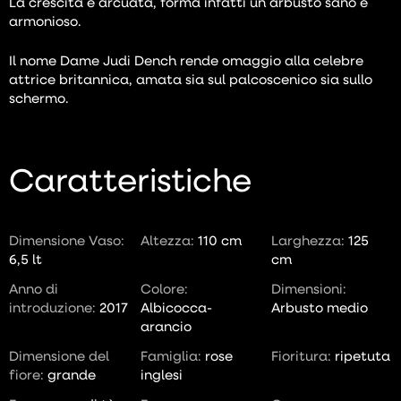
La crescita è arcuata, forma infatti un arbusto sano e
armonioso.
Il nome Dame Judi Dench rende omaggio alla celebre
attrice britannica, amata sia sul palcoscenico sia sullo
schermo.
Caratteristiche
Dimensione Vaso:
Altezza:
110 cm
Larghezza:
125
6,5 lt
cm
Anno di
Colore:
Dimensioni:
introduzione:
2017
Albicocca-
Arbusto medio
arancio
Dimensione del
Famiglia:
rose
Fioritura:
ripetuta
fiore:
grande
inglesi