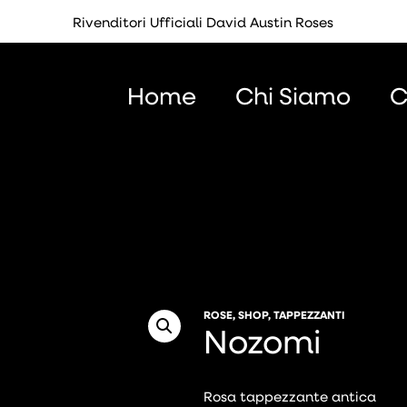
Rivenditori Ufficiali David Austin Roses
Home
Chi Siamo
C
ROSE
,
SHOP
,
TAPPEZZANTI
Nozomi
Rosa tappezzante antica