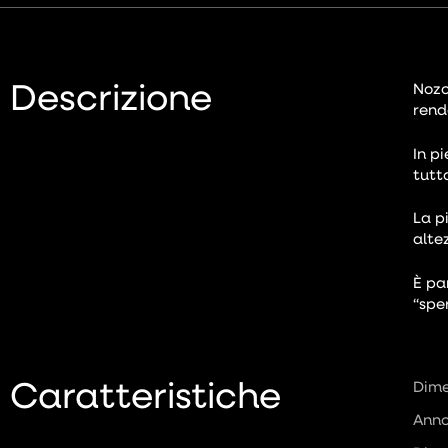
Descrizione
Nozo
rend
In p
tutt
La p
alte
È pa
“spe
Caratteristiche
Dime
Anno