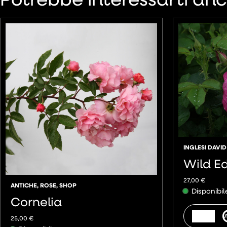
INGLESI DAVID
Wild Ed
27,00
€
ANTICHE
,
ROSE
,
SHOP
Disponibil
Cornelia
25,00
€