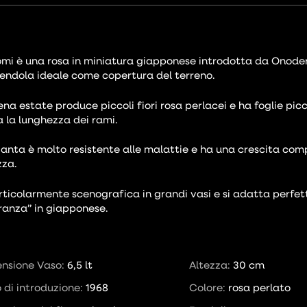
mi è una rosa in miniatura giapponese introdotta da Onodera
endola ideale come copertura del terreno.
iena estate produce piccoli fiori rosa perlacei e ha foglie pi
a la lunghezza dei rami.
ianta è molto resistente alle malattie e ha una crescita co
zza.
rticolarmente scenografica in grandi vasi e si adatta perfett
ranza” in giapponese.
nsione Vaso:
6,5 lt
Altezza:
30 cm
 di introduzione:
1968
Colore:
rosa perlato