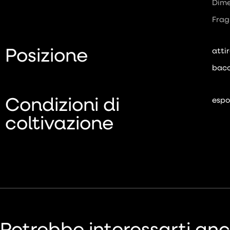
Dime
Frag
Posizione
attir
bacc
Condizioni di
espo
coltivazione
Potrebbe interessarti an