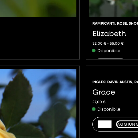
RAMPICANTI
,
ROSE
,
SHO
Elizabeth
32,00
€
-
55,00
€
Disponibile
AGGIUNGI
INGLESI DAVID AUSTIN
,
R
Grace
27,00
€
Disponibile
AGGIUNG