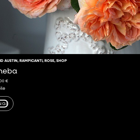
ID AUSTIN
,
RAMPICANTI
,
ROSE
,
SHOP
heba
,00
€
ile
NGI