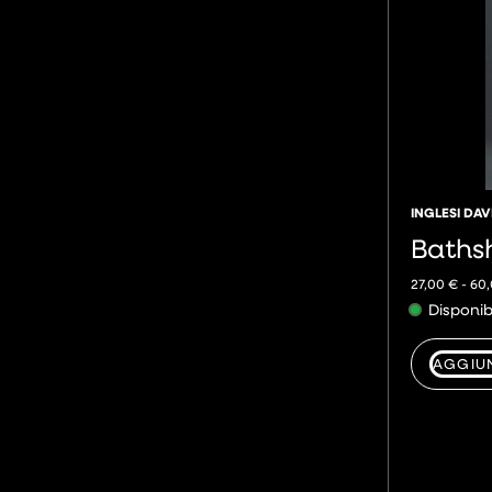
INGLESI DAV
Baths
27,00
€
-
60
Disponib
AGGIU