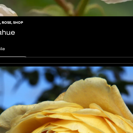
,
ROSE
,
SHOP
ahue
ile
AGGIUNGI