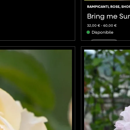
RAMPICANTI
,
ROSE
,
SHO
Bring me Su
32,00
€
-
60,00
€
Disponibile
AGGIUNGI